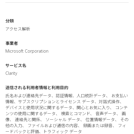
分類
アクセス解析
事業者
Microsoft Corporation
サービス名
Clarity
送信される利用者情報と
利用目的
氏名および連絡先データ、認証情報、人口統計データ、 お支払い
情報、サブスクリプションとライセンス データ、対話式操作、
デバイスと使用状況に関するデータ、関心とお気に入り、 コンテ
ンツの使用に関するデータ、 検索とコマンド、 音声データ、 画
像、 連絡先と関係、 ソーシャル データ、 位置情報データ、 その
他の入力、 ファイルおよび通信の内容、 録画または録音、 フィ
ードバックと評価、トラフィック データ